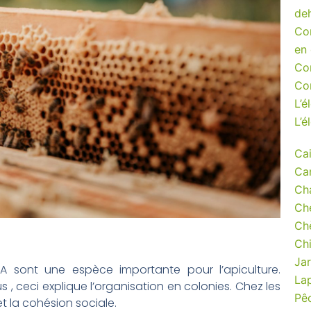
de
Co
en
Co
Con
L’é
L’é
Cai
Ca
Ch
Ch
Ch
Ch
Jar
RA sont une espèce importante pour l’apiculture.
La
, ceci explique l’organisation en colonies. Chez les
Pê
et la cohésion sociale.