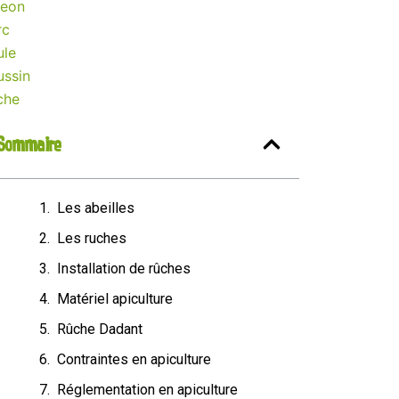
geon
rc
ule
ussin
che
Sommaire
Les abeilles
Les ruches
Installation de rûches
Matériel apiculture
Rûche Dadant
Contraintes en apiculture
Réglementation en apiculture