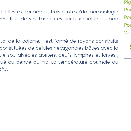
Pi
Po
’abeilles est formée de trois castes à la morphologie
Po
 l’exécution de ses taches est indispensable au bon
Po
Va
vital de la colonie. Il est formé de rayons construits
 constituées de cellules hexagonales bâties avec la
ule sou alvéoles abritent oeufs, lymphes et larves ;
itué au centre du nid. La température optimale au
5°C.