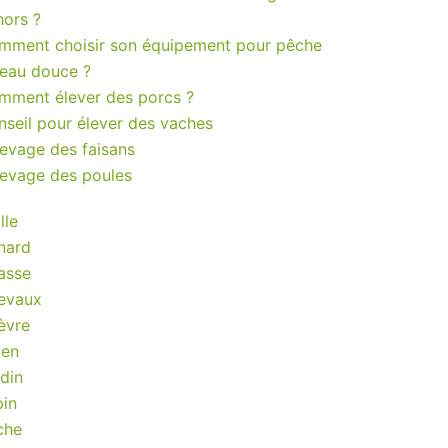
hors ?
mment choisir son équipement pour pêche
 eau douce ?
mment élever des porcs ?
seil pour élever des vaches
levage des faisans
levage des poules
lle
nard
asse
evaux
èvre
ien
din
pin
che