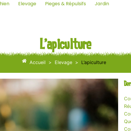
hien
Elevage
Pieges & Répulsifs
Jardin
L’apiculture
Accueil
>
Elevage
>
L’apiculture
Der
Com
Réu
Co
Que
Co