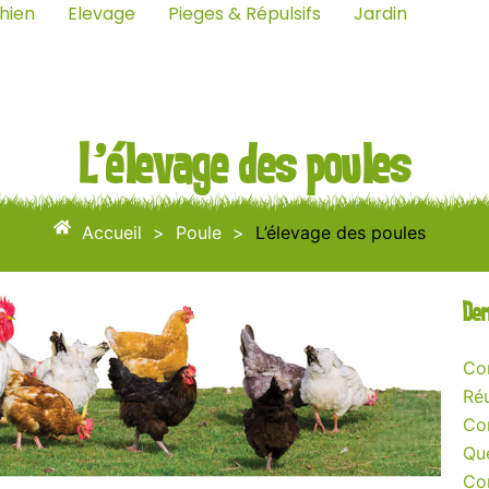
hien
Elevage
Pieges & Répulsifs
Jardin
L’élevage des poules
Accueil
>
Poule
>
L’élevage des poules
Der
Com
Réu
Co
Que
Co