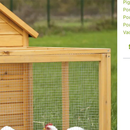
Pi
Po
Po
Po
Va