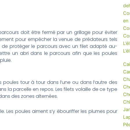
de
Co
en
Co
 parcours doit être fermé par un grillage pour éviter
Con
ement pour empêcher la venue de prédateurs tels
L’é
ile de protéger le parcours avec un filet adapté au-
L’é
mettre un abri dans le parcours afin que les poules
pluie.
Cai
Ca
Ch
s poules tour à tour dans l’une ou dans l’autre des
Ch
s la parcelle en repos. Les filets volaille de ce type
Ch
 dans des zones alternées.
Ch
Jar
. Les poules aiment s’y ébouriffer les plumes pour
La
Pê