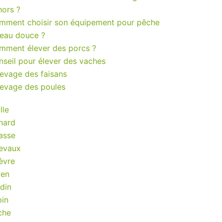
hors ?
mment choisir son équipement pour pêche
 eau douce ?
mment élever des porcs ?
seil pour élever des vaches
levage des faisans
levage des poules
lle
nard
asse
evaux
èvre
ien
din
pin
che